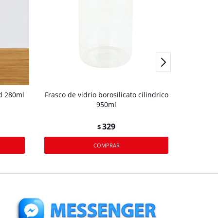
ed 280ml
Frasco de vidrio borosilicato cilindrico
Frasco d
950ml
8,5
329
$