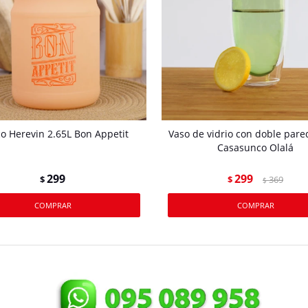
co Herevin 2.65L Bon Appetit
Vaso de vidrio con doble par
Casasunco Olalá
299
299
$
$
369
$