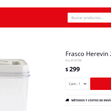
Frasco Herevin 
816198
299
$
1
MÉTODOS Y COSTOS DE ENVÍ