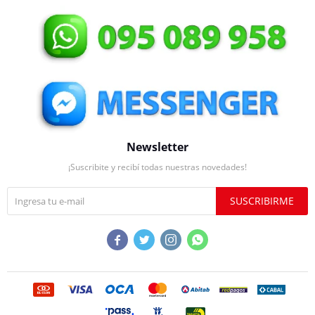
Newsletter
¡Suscribite y recibí todas nuestras novedades!
SUSCRIBIRME



