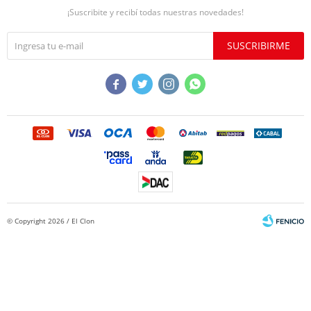
¡Suscribite y recibí todas nuestras novedades!
SUSCRIBIRME




© Copyright 2026 / El Clon