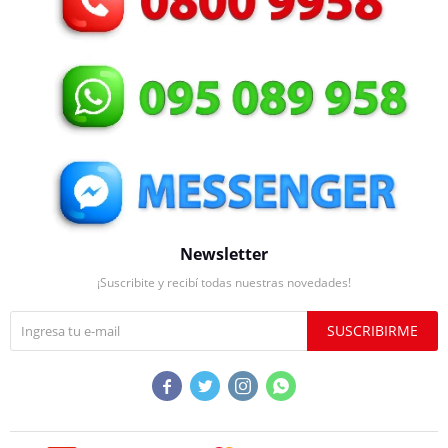
Newsletter
¡Suscribite y recibí todas nuestras novedades!
SUSCRIBIRME



