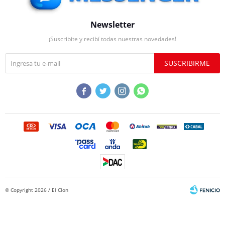
Newsletter
¡Suscribite y recibí todas nuestras novedades!
SUSCRIBIRME




© Copyright 2026 / El Clon