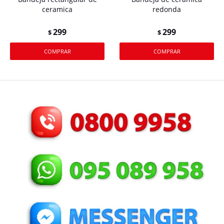
ceramica
redonda
299
299
$
$