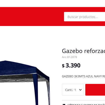
Gazebo reforzad
812878
3.390
$
GAZEBO 3X3MTS AZUL NAVY R
1