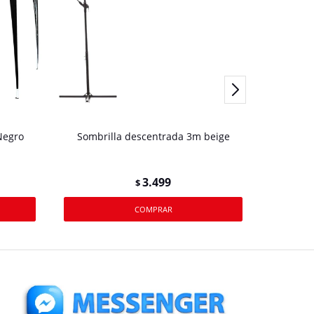
Negro
Sombrilla descentrada 3m beige
Mesa rat
3.499
$