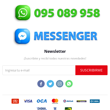
Newsletter
¡Suscribite y recibí todas nuestras novedades!
SUSCRIBIRME



