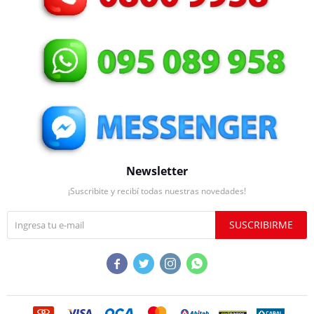
Newsletter
¡Suscribite y recibí todas nuestras novedades!
SUSCRIBIRME



