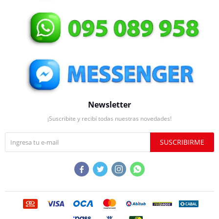
Newsletter
¡Suscribite y recibí todas nuestras novedades!
SUSCRIBIRME



