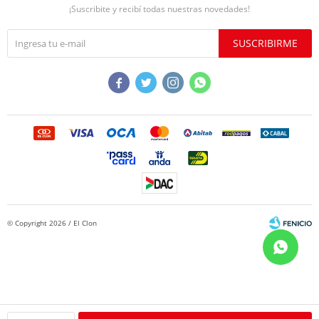
¡Suscribite y recibí todas nuestras novedades!
SUSCRIBIRME




© Copyright 2026 / El Clon
Fenicio