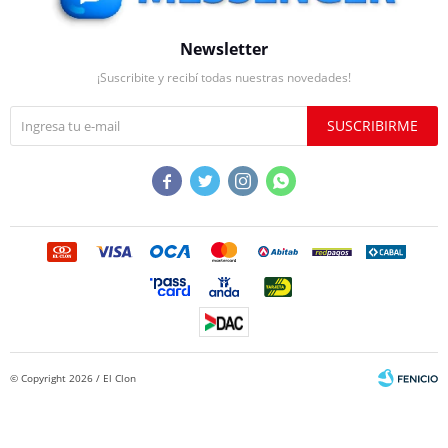
Newsletter
¡Suscribite y recibí todas nuestras novedades!
SUSCRIBIRME




© Copyright 2026 / El Clon