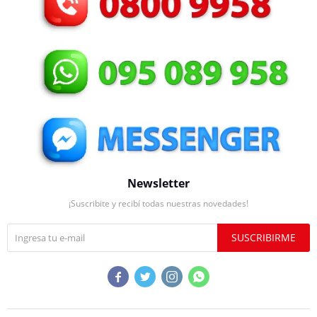
Newsletter
¡Suscribite y recibí todas nuestras novedades!
SUSCRIBIRME



