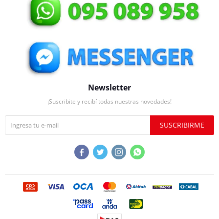
Newsletter
¡Suscribite y recibí todas nuestras novedades!
SUSCRIBIRME



