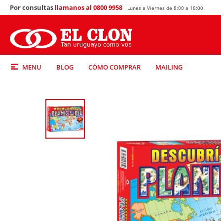
Por consultas
llamanos al 0800 9958
Lunes a Viernes de 8:00 a 18:00
MENU
BLOG
CÓMO COMPRAR
MAILING