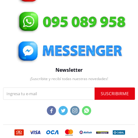
Newsletter
¡Suscribite y recibí todas nuestras novedades!
SUSCRIBIRME



