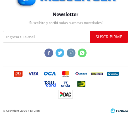
Newsletter
¡Suscribite y recibí todas nuestras novedades!
SUSCRIBIRME




© Copyright 2026 / El Clon