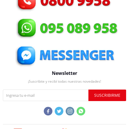
Newsletter
¡Suscribite y recibí todas nuestras novedades!
SUSCRIBIRME



