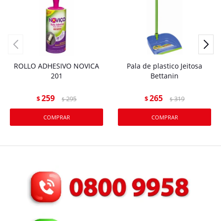
ROLLO ADHESIVO NOVICA
Pala de plastico Jeitosa
201
Bettanin
259
265
$
295
$
319
$
$