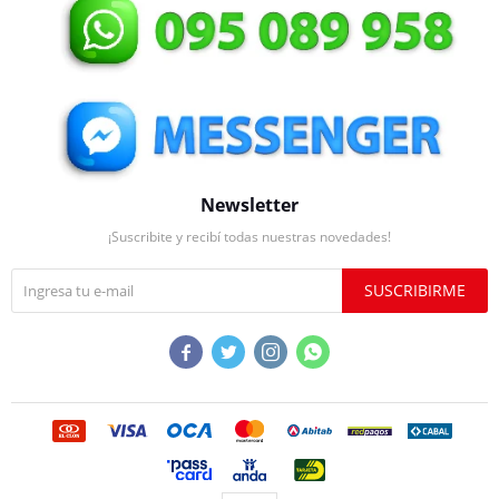
Newsletter
¡Suscribite y recibí todas nuestras novedades!
SUSCRIBIRME



