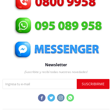
Newsletter
¡Suscribite y recibí todas nuestras novedades!
SUSCRIBIRME



