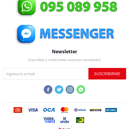
Newsletter
¡Suscribite y recibí todas nuestras novedades!
SUSCRIBIRME



