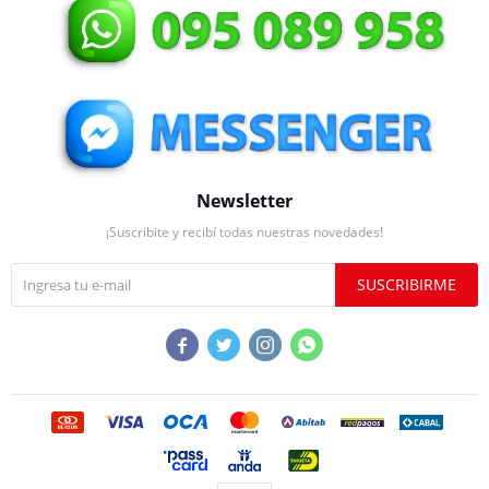
Newsletter
¡Suscribite y recibí todas nuestras novedades!
SUSCRIBIRME



