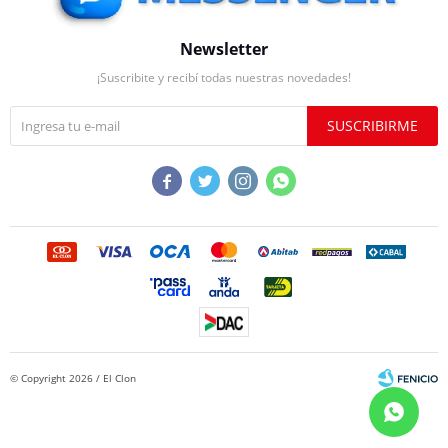
Newsletter
¡Suscribite y recibí todas nuestras novedades!
SUSCRIBIRME




© Copyright 2026 / El Clon