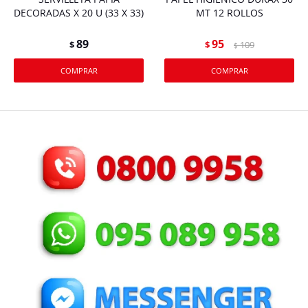
DECORADAS X 20 U (33 X 33)
MT 12 ROLLOS
89
95
$
$
109
$