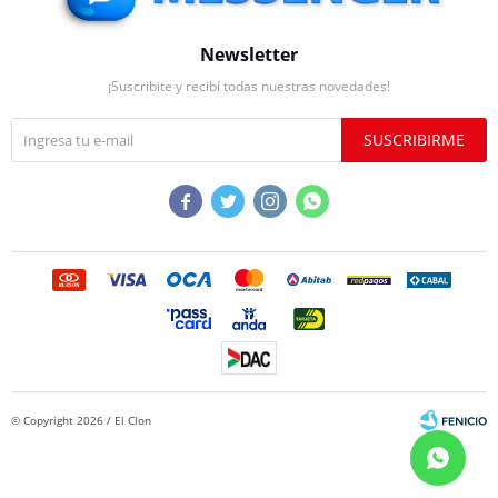
Newsletter
¡Suscribite y recibí todas nuestras novedades!
SUSCRIBIRME




© Copyright 2026 / El Clon