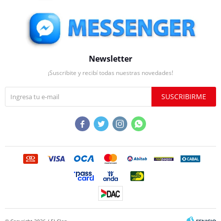
Newsletter
¡Suscribite y recibí todas nuestras novedades!
SUSCRIBIRME




© Copyright 2026 / El Clon