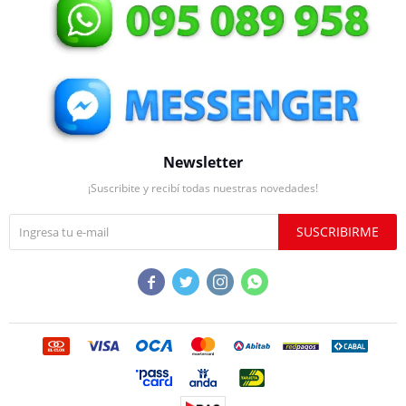
Newsletter
¡Suscribite y recibí todas nuestras novedades!
SUSCRIBIRME



