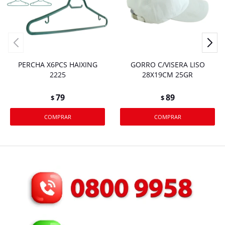
PERCHA X6PCS HAIXING
GORRO C/VISERA LISO
2225
28X19CM 25GR
79
89
$
$