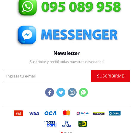
Newsletter
¡Suscribite y recibí todas nuestras novedades!
SUSCRIBIRME



