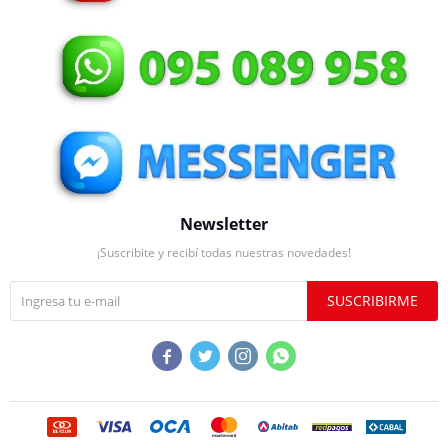
Newsletter
¡Suscribite y recibí todas nuestras novedades!
SUSCRIBIRME



