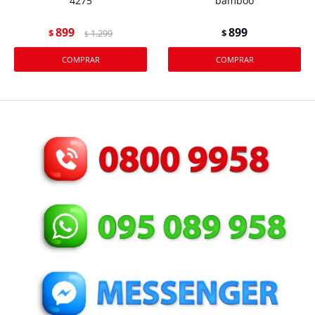
4275
bamboo
899
899
$
1.299
$
$