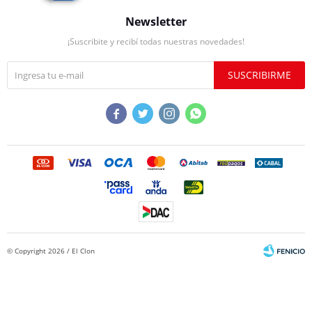
Newsletter
¡Suscribite y recibí todas nuestras novedades!
SUSCRIBIRME




© Copyright 2026 / El Clon