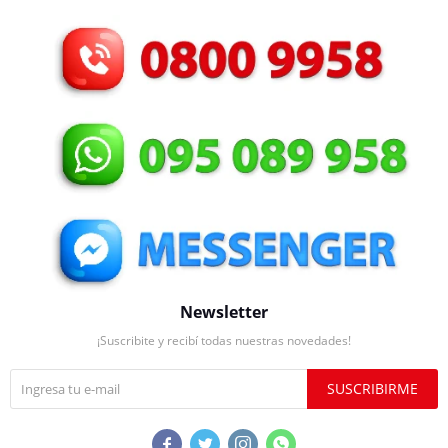
Newsletter
¡Suscribite y recibí todas nuestras novedades!
SUSCRIBIRME



