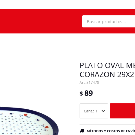
PLATO OVAL M
CORAZON 29X2
817478
89
$
1
MÉTODOS Y COSTOS DE ENVÍ