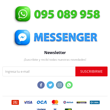
Newsletter
¡Suscribite y recibí todas nuestras novedades!
SUSCRIBIRME



