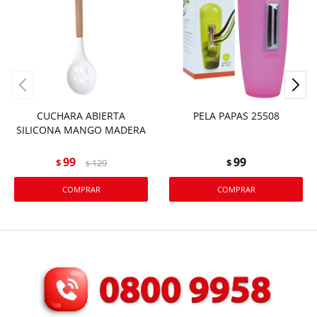
CUCHARA ABIERTA
PELA PAPAS 25508
SILICONA MANGO MADERA
99
99
$
129
$
$