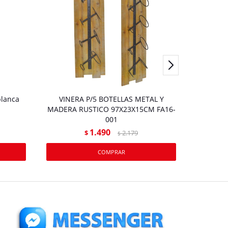
blanca
VINERA P/5 BOTELLAS METAL Y
VINE
MADERA RUSTICO 97X23X15CM FA16-
TR
001
39
1.490
$
2.179
$