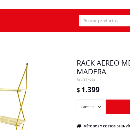
RACK AEREO ME
MADERA
817093
1.399
$
1
MÉTODOS Y COSTOS DE ENVÍ