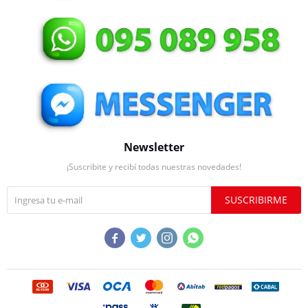
Newsletter
¡Suscribite y recibí todas nuestras novedades!
SUSCRIBIRME



