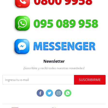
Newsletter
¡Suscribite y recibí todas nuestras novedades!
SUSCRIBIRME



