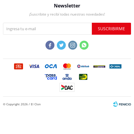
Newsletter
¡Suscribite y recibí todas nuestras novedades!
SUSCRIBIRME




© Copyright 2026 / El Clon