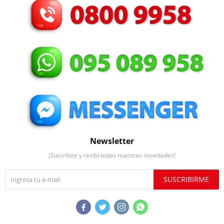
Newsletter
¡Suscribite y recibí todas nuestras novedades!
SUSCRIBIRME



