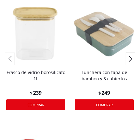
Frasco de vidrio borosilicato
Lunchera con tapa de
1L
bamboo y 3 cubiertos
239
249
$
$