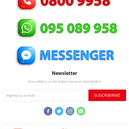
Newsletter
¡Suscribite y recibí todas nuestras novedades!
SUSCRIBIRME



