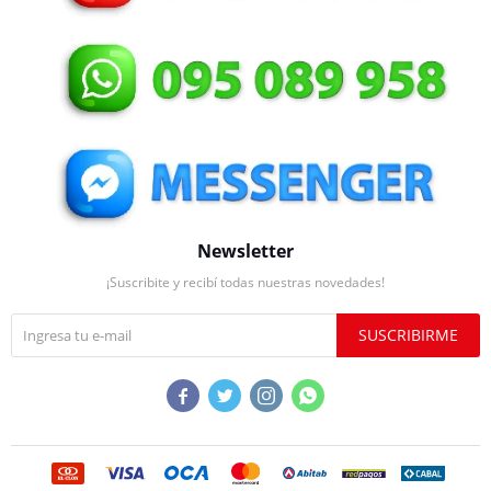
Newsletter
¡Suscribite y recibí todas nuestras novedades!
SUSCRIBIRME



