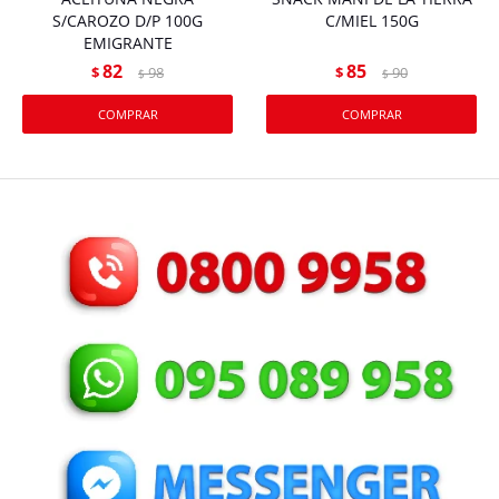
S/CAROZO D/P 100G
C/MIEL 150G
EMIGRANTE
82
85
$
98
$
90
$
$