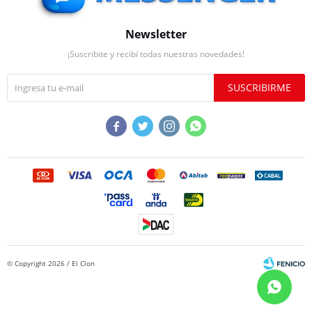
Newsletter
¡Suscribite y recibí todas nuestras novedades!
SUSCRIBIRME




© Copyright 2026 / El Clon