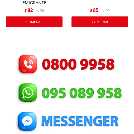
EMIGRANTE
82
85
$
98
$
90
$
$