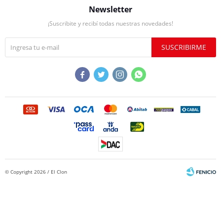
Newsletter
¡Suscribite y recibí todas nuestras novedades!
SUSCRIBIRME




© Copyright 2026 / El Clon