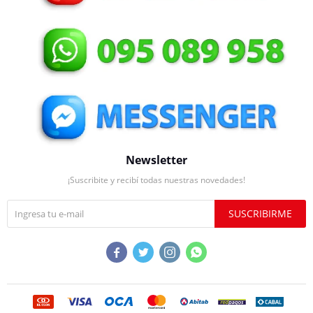
Newsletter
¡Suscribite y recibí todas nuestras novedades!
SUSCRIBIRME



