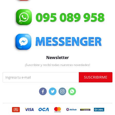
Newsletter
¡Suscribite y recibí todas nuestras novedades!
SUSCRIBIRME



