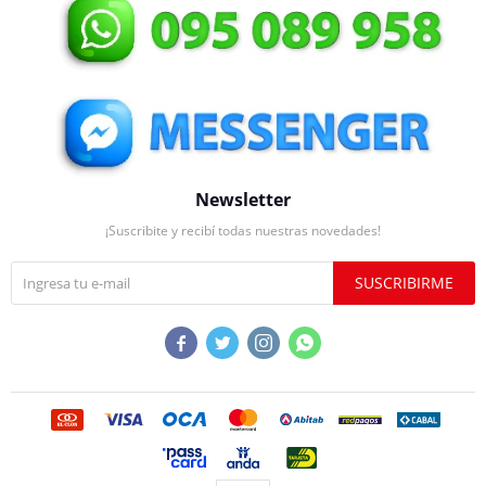
Newsletter
¡Suscribite y recibí todas nuestras novedades!
SUSCRIBIRME



