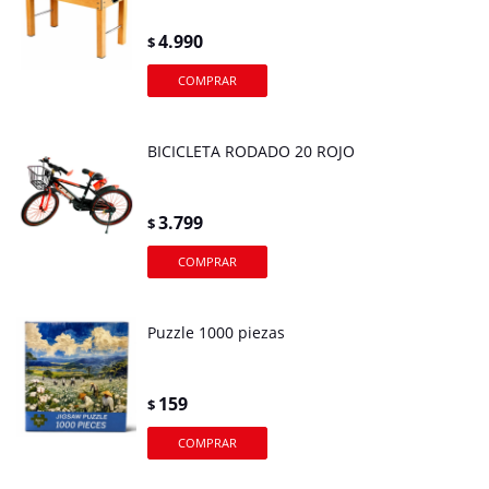
4.990
$
BICICLETA RODADO 20 ROJO
3.799
$
Puzzle 1000 piezas
159
$