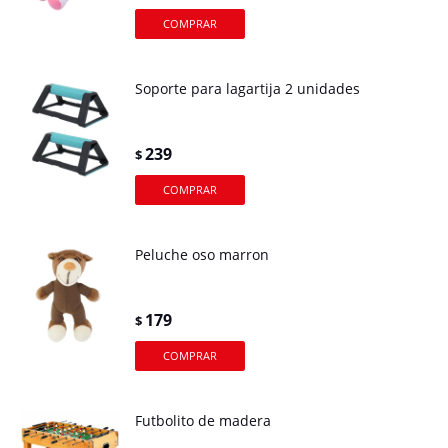
Soporte para lagartija 2 unidades
239
$
Peluche oso marron
179
$
Futbolito de madera