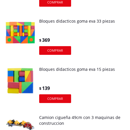
Bloques didacticos goma eva 33 piezas
369
$
Bloques didacticos goma eva 15 piezas
139
$
Camion cigueña 49cm con 3 maquinas de
construccion