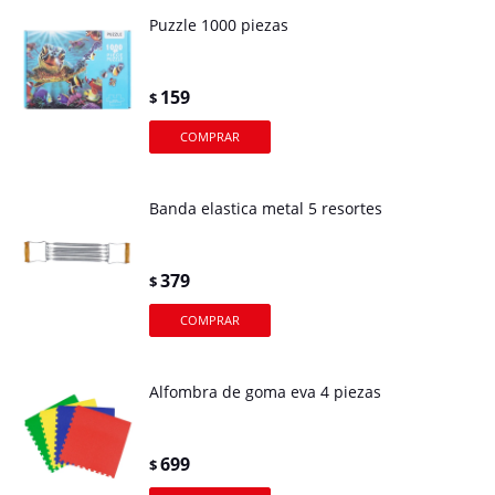
Puzzle 1000 piezas
159
$
Banda elastica metal 5 resortes
379
$
Alfombra de goma eva 4 piezas
699
$