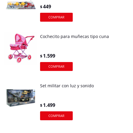
449
$
Cochecito para muñecas tipo cuna
1.599
$
Set militar con luz y sonido
1.499
$