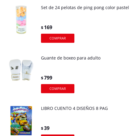
Set de 24 pelotas de ping pong color pastel
169
$
Guante de boxeo para adulto
799
$
LIBRO CUENTO 4 DISEÑOS 8 PAG
39
$