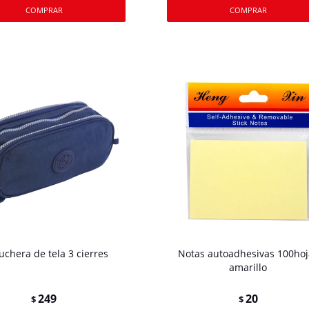
uchera de tela 3 cierres
Notas autoadhesivas 100hoj
amarillo
249
20
$
$