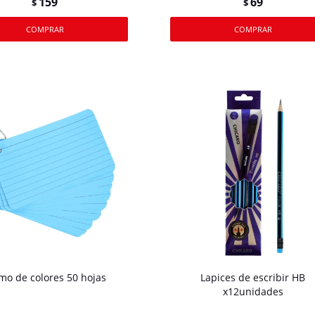
159
69
$
$
o de colores 50 hojas
Lapices de escribir HB
x12unidades