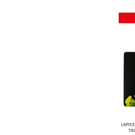
LAPIC
TR