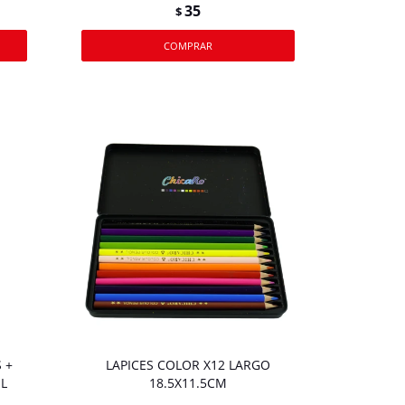
35
$
 +
LAPICES COLOR X12 LARGO
L
18.5X11.5CM