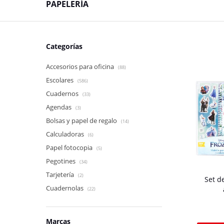
PAPELERÍA
Categorías
Accesorios para oficina
(88)
Escolares
(586)
Cuadernos
(33)
Agendas
(3)
Bolsas y papel de regalo
(14)
Calculadoras
(6)
Papel fotocopia
(5)
Pegotines
(34)
Tarjetería
(2)
Set d
Cuadernolas
(22)
Marcas