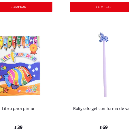
Libro para pintar
Boligrafo gel con forma de v
39
69
$
$