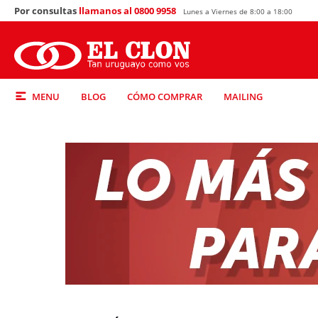
Por consultas
llamanos al 0800 9958
Lunes a Viernes de 8:00 a 18:00
MENU
BLOG
CÓMO COMPRAR
MAILING