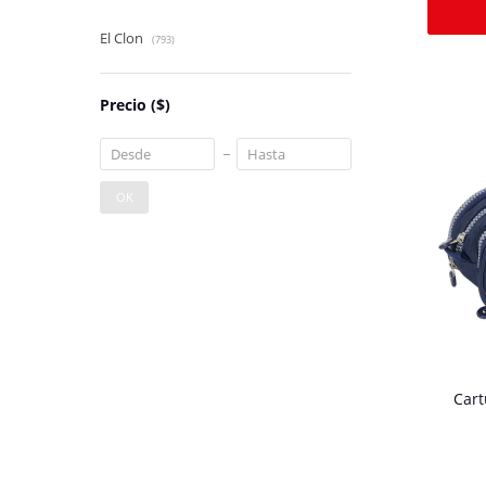
El Clon
(793)
Precio
($)
OK
Cart