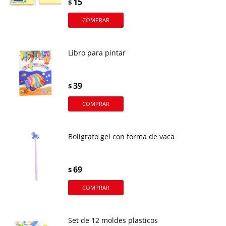
15
$
Libro para pintar
39
$
Boligrafo gel con forma de vaca
69
$
Set de 12 moldes plasticos