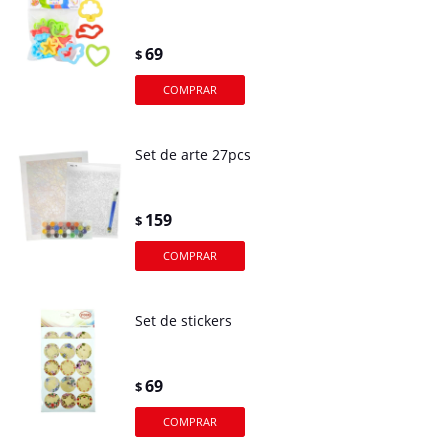
69
$
Set de arte 27pcs
159
$
Set de stickers
69
$