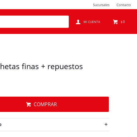
Sucursales
Contacto
0
$
chetas finas + repuestos
COMPRAR
O