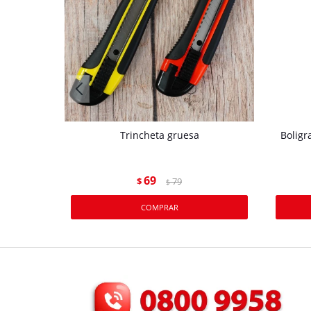
Trincheta gruesa
Boligr
69
$
79
$