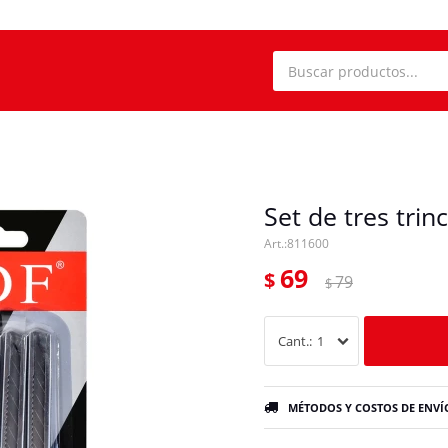
Set de tres trin
811600
69
$
79
$
1
MÉTODOS Y COSTOS DE ENVÍ