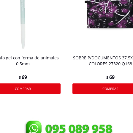
afo gel con forma de animales
SOBRE P/DOCUMENTOS 37.5X
0.5mm
COLORES 27320 Q168
69
69
$
$