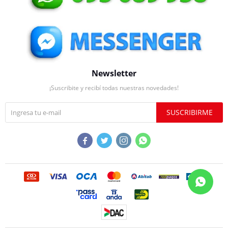
Newsletter
¡Suscribite y recibí todas nuestras novedades!
SUSCRIBIRME



