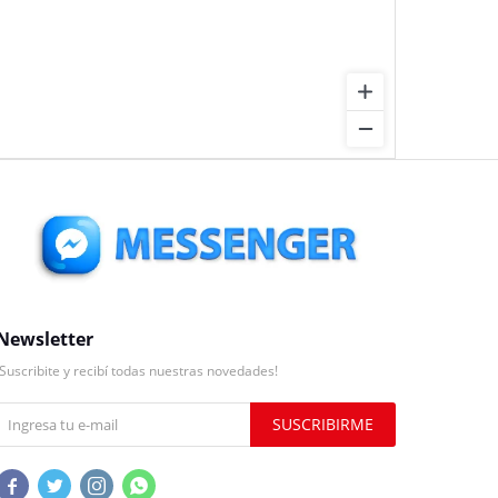
Newsletter
¡Suscribite y recibí todas nuestras novedades!
SUSCRIBIRME



