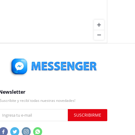
Newsletter
¡Suscribite y recibí todas nuestras novedades!
SUSCRIBIRME



